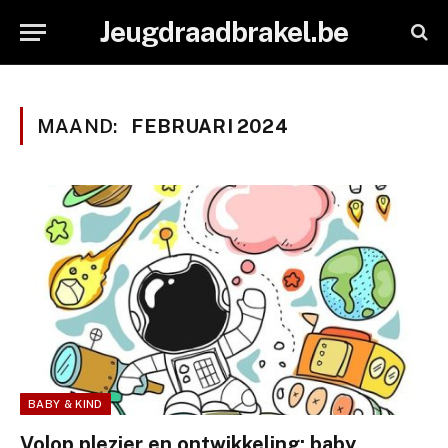
Jeugdraadbrakel.be
MAAND:
FEBRUARI 2024
BABY & KIND
Volop plezier en ontwikkeling: baby