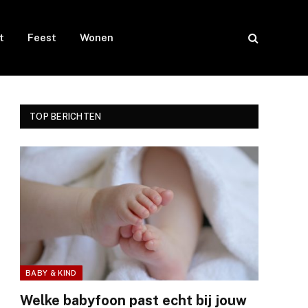
t
Feest
Wonen
TOP BERICHTEN
BABY & KIND
Welke babyfoon past echt bij jouw