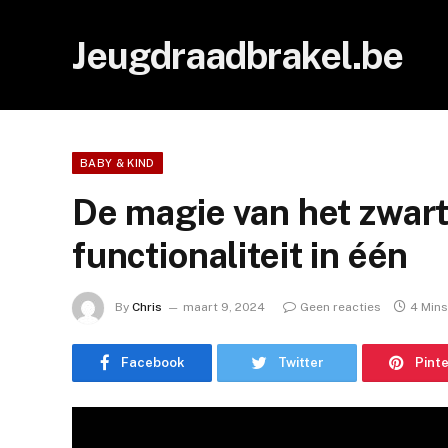
Jeugdraadbrakel.be
BABY & KIND
De magie van het zwart
functionaliteit in één
By
Chris
maart 9, 2024
Geen reacties
4 Min
Facebook
Twitter
Pint