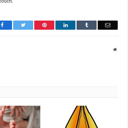
touch.
Facebook
Twitter
Pinterest
LinkedIn
Tumblr
Email
Websit