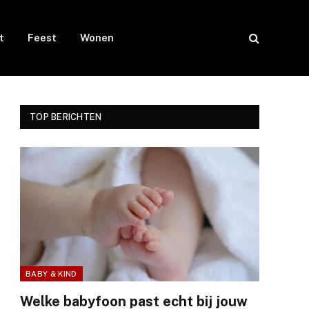
t
Feest
Wonen
TOP BERICHTEN
BABY & KIND
Welke babyfoon past echt bij jouw